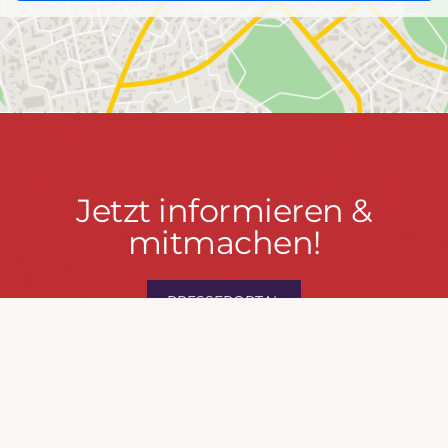
Jetzt
Jetzt informieren &
informieren
mitmachen!
&
mitmachen!
PRESSEPORTAL
MACH MIT!