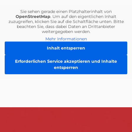
Einheiten
Sie sehen gerade einen Platzhalterinhalt von
OpenStreetMap
. Um auf den eigentlichen Inhalt
zuzugreifen, klicken Sie auf die Schaltfläche unten. Bitte
beachten Sie, dass dabei Daten an Drittanbieter
weitergegeben werden.
Mehr Informationen
Inhalt entsperren
Erforderlichen Service akzeptieren und Inhalte
entsperren