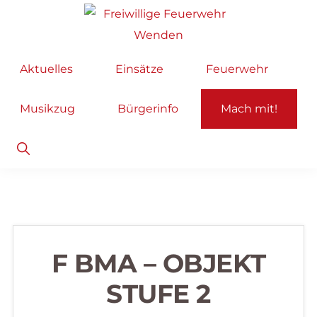
Zur
Zum
Hauptnavigation
Inhalt
springen
springen
Freiwillige
Wir
Aktuelles
Einsätze
Feuerwehr
Feuerwehr
helfen
Wenden
...
Musikzug
Bürgerinfo
Mach mit!
selbstverständlich!
Show
Search
F BMA – OBJEKT
STUFE 2