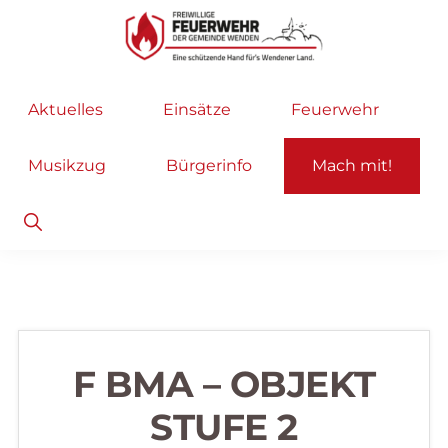
Zur
Zum
Hauptnavigation
Inhalt
springen
springen
Freiwillige
Wir
Aktuelles
Einsätze
Feuerwehr
Feuerwehr
helfen
Wenden
...
Musikzug
Bürgerinfo
Mach mit!
selbstverständlich!
Show
Search
F BMA – OBJEKT
STUFE 2