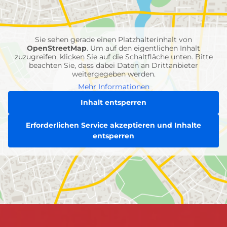
Feuerwehr-
Einheiten
Sie sehen gerade einen Platzhalterinhalt von
OpenStreetMap
. Um auf den eigentlichen Inhalt
zuzugreifen, klicken Sie auf die Schaltfläche unten. Bitte
beachten Sie, dass dabei Daten an Drittanbieter
weitergegeben werden.
Mehr Informationen
Inhalt entsperren
Erforderlichen Service akzeptieren und Inhalte
entsperren