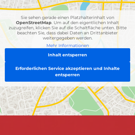
Einheiten
Sie sehen gerade einen Platzhalterinhalt von
OpenStreetMap
. Um auf den eigentlichen Inhalt
zuzugreifen, klicken Sie auf die Schaltfläche unten. Bitte
beachten Sie, dass dabei Daten an Drittanbieter
weitergegeben werden.
Mehr Informationen
Inhalt entsperren
Erforderlichen Service akzeptieren und Inhalte
entsperren