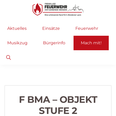
Zur
Zum
Hauptnavigation
Inhalt
springen
springen
Freiwillige
Wir
Aktuelles
Einsätze
Feuerwehr
Feuerwehr
helfen
Wenden
...
Musikzug
Bürgerinfo
Mach mit!
selbstverständlich!
Show
Search
F BMA – OBJEKT
STUFE 2