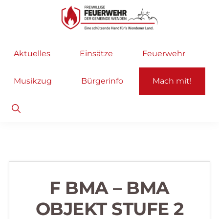
Zur
Zum
Hauptnavigation
Inhalt
springen
springen
Freiwillige
Wir
Aktuelles
Einsätze
Feuerwehr
Feuerwehr
helfen
Wenden
...
Musikzug
Bürgerinfo
Mach mit!
selbstverständlich!
Show
Search
F BMA – BMA
OBJEKT STUFE 2