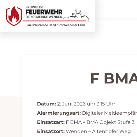
Zur
Zum
Hauptnavigation
Inhalt
springen
springen
Freiwillige
Wir
Feuerwehr
helfen
Wenden
...
selbstverständlich!
F BMA
Datum:
2. Juni 2026 um 3:15 Uhr
Alarmierungsart:
Digitaler Meldeempfä
Einsatzart:
F BMA – BMA Objekt Stufe 3
Einsatzort:
Wenden – Altenhofer Weg