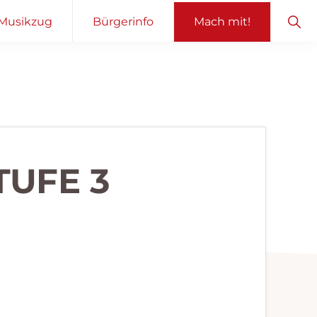
Sho
Musikzug
Bürgerinfo
Mach mit!
Sear
TUFE 3