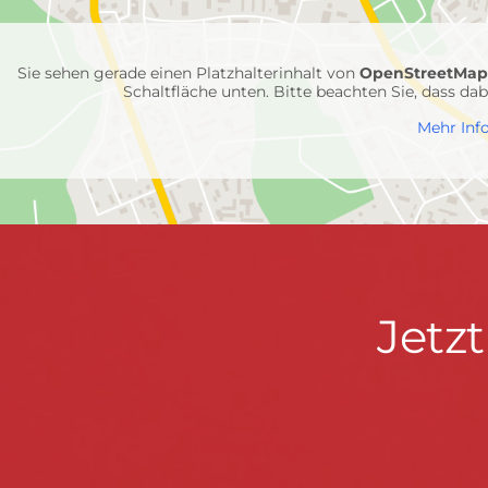
Feuerwehr-
Einheiten
Sie sehen gerade einen Platzhalterinhalt von
OpenStreetMa
Schaltfläche unten. Bitte beachten Sie, dass d
Mehr Inf
Jetzt
Jetz
Kontaktdaten
FEUERWEHR WENDEN
informieren
Hauptstraße 75 · 57482 Wenden ·
info@feuerwe
Fußzeile
&
START
KONTAKT
DATENSCHUTZ
IMPRESSU
mitmachen!
© 2026 Feuerwehr Wenden -
Gemeinde Wenden
|
Design