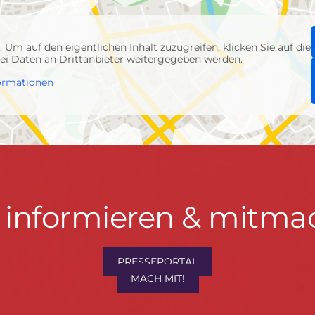
p
. Um auf den eigentlichen Inhalt zuzugreifen, klicken Sie auf die
abei Daten an Drittanbieter weitergegeben werden.
ormationen
t informieren & mitma
hrwenden.de
PRESSEPORTAL
MACH MIT!
M
, Konzept & Umsetzung:
FREY PRINT + MEDIA