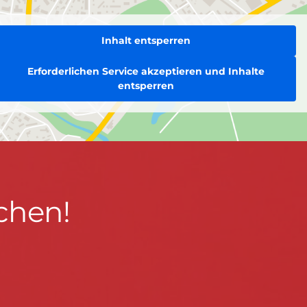
Inhalt entsperren
Erforderlichen Service akzeptieren und Inhalte
entsperren
chen!
BLEIBEN WIR IN KONTAKT!