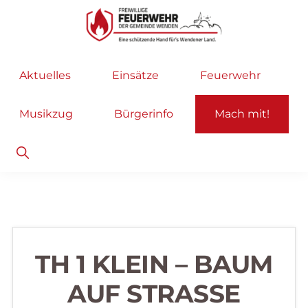
Zur
Zum
Hauptnavigation
Inhalt
springen
springen
Freiwillige
Wir
Aktuelles
Einsätze
Feuerwehr
Feuerwehr
helfen
Wenden
...
Musikzug
Bürgerinfo
Mach mit!
selbstverständlich!
Show
Search
TH 1 KLEIN – BAUM
AUF STRASSE