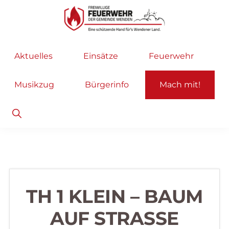
Zur
Zum
Hauptnavigation
Inhalt
springen
springen
Freiwillige
Wir
Aktuelles
Einsätze
Feuerwehr
Feuerwehr
helfen
Wenden
...
Musikzug
Bürgerinfo
Mach mit!
selbstverständlich!
Show
Search
TH 1 KLEIN – BAUM
AUF STRASSE