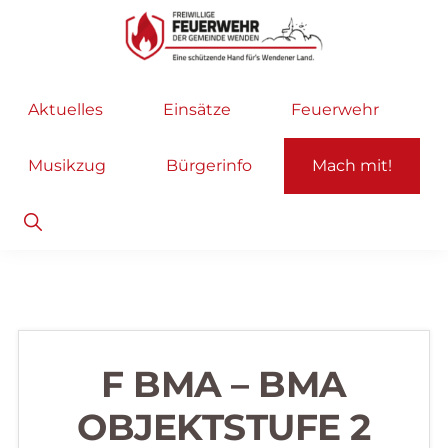
Zur
Zum
Hauptnavigation
Inhalt
springen
springen
Freiwillige
Wir
Aktuelles
Einsätze
Feuerwehr
Feuerwehr
helfen
Wenden
...
Musikzug
Bürgerinfo
Mach mit!
selbstverständlich!
Show
Search
F BMA – BMA
OBJEKTSTUFE 2