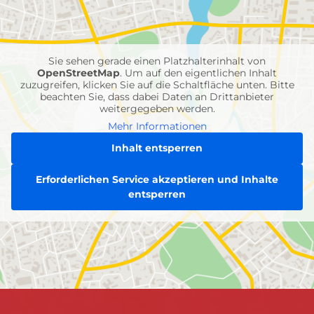
Feuerwehr-
Einheiten
Sie sehen gerade einen Platzhalterinhalt von
OpenStreetMap
. Um auf den eigentlichen Inhalt
zuzugreifen, klicken Sie auf die Schaltfläche unten. Bitte
beachten Sie, dass dabei Daten an Drittanbieter
weitergegeben werden.
Mehr Informationen
Inhalt entsperren
Erforderlichen Service akzeptieren und Inhalte
entsperren