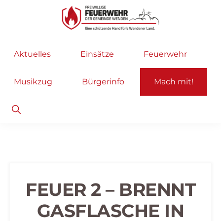
Zur
Zum
Hauptnavigation
Inhalt
springen
springen
Freiwillige
Wir
Aktuelles
Einsätze
Feuerwehr
Feuerwehr
helfen
Wenden
...
Musikzug
Bürgerinfo
Mach mit!
selbstverständlich!
Show
Search
FEUER 2 – BRENNT
GASFLASCHE IN