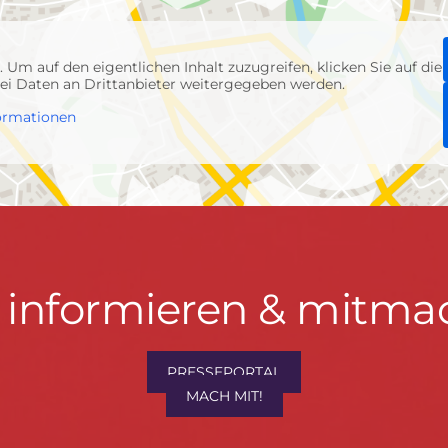
p
. Um auf den eigentlichen Inhalt zuzugreifen, klicken Sie auf die
abei Daten an Drittanbieter weitergegeben werden.
ormationen
t informieren & mitma
hrwenden.de
PRESSEPORTAL
MACH MIT!
M
, Konzept & Umsetzung:
FREY PRINT + MEDIA