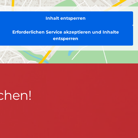
Inhalt entsperren
Erforderlichen Service akzeptieren und Inhalte
entsperren
chen!
BLEIBEN WIR IN KONTAKT!