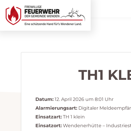
Zur
Zum
Hauptnavigation
Inhalt
springen
springen
Freiwillige
Wir
Feuerwehr
helfen
Wenden
...
selbstverständlich!
TH1 KL
Datum:
12. April 2026 um 8:01 Uhr
Alarmierungsart:
Digitaler Meldeempfä
Einsatzart:
TH 1 klein
Einsatzort:
Wendenerhütte – Industries