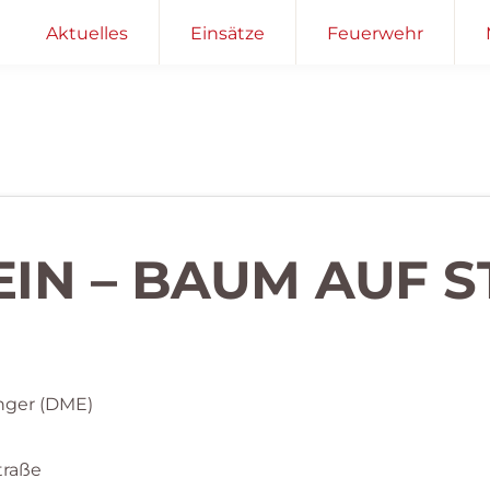
Aktuelles
Einsätze
Feuerwehr
EIN – BAUM AUF S
nger (DME)
traße