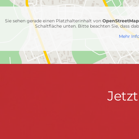
Feuerwehr-
Einheiten
Sie sehen gerade einen Platzhalterinhalt von
OpenStreetMa
Schaltfläche unten. Bitte beachten Sie, dass d
Mehr Inf
Jetzt
Jetz
Kontaktdaten
FEUERWEHR WENDEN
informieren
Hauptstraße 75 · 57482 Wenden ·
info@feuerwe
Fußzeile
&
START
KONTAKT
DATENSCHUTZ
IMPRESSU
mitmachen!
© 2026 Feuerwehr Wenden -
Gemeinde Wenden
|
Design