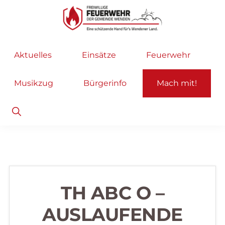
Zur
Zum
Hauptnavigation
Inhalt
springen
springen
Freiwillige
Wir
Aktuelles
Einsätze
Feuerwehr
Feuerwehr
helfen
Wenden
...
Musikzug
Bürgerinfo
Mach mit!
selbstverständlich!
Show
Search
TH ABC O –
AUSLAUFENDE