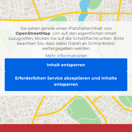
mit
Feuerwehr-
Einheiten
Sie sehen gerade einen Platzhalterinhalt von
OpenStreetMap
. Um auf den eigentlichen Inhalt
zuzugreifen, klicken Sie auf die Schaltfläche unten. Bitte
beachten Sie, dass dabei Daten an Drittanbieter
weitergegeben werden.
Mehr Informationen
Inhalt entsperren
Erforderlichen Service akzeptieren und Inhalte
entsperren