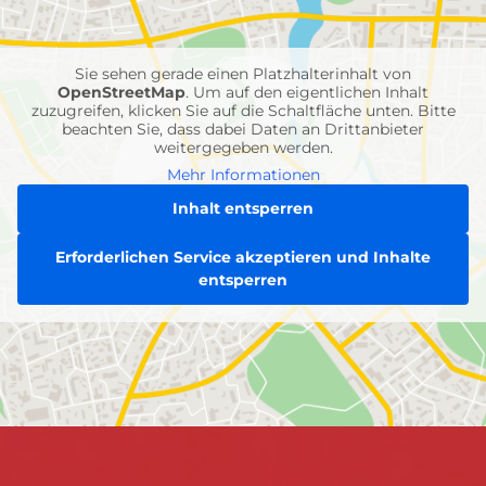
Feuerwehr-
Einheiten
Sie sehen gerade einen Platzhalterinhalt von
OpenStreetMap
. Um auf den eigentlichen Inhalt
zuzugreifen, klicken Sie auf die Schaltfläche unten. Bitte
beachten Sie, dass dabei Daten an Drittanbieter
weitergegeben werden.
Mehr Informationen
Inhalt entsperren
Erforderlichen Service akzeptieren und Inhalte
entsperren