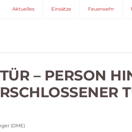
Aktuelles
Einsätze
Feuerwehr
PTÜR – PERSON HI
RSCHLOSSENER 
nger (DME)