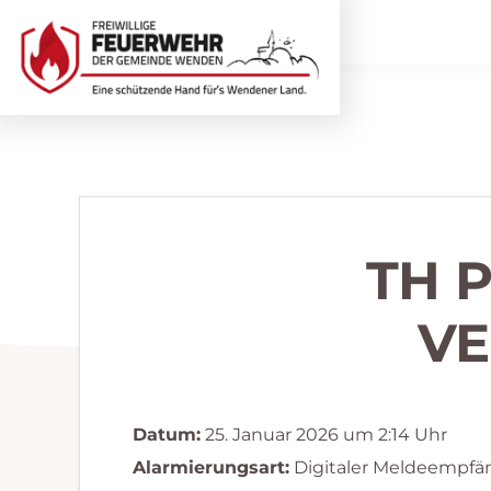
Zur
Zum
Hauptnavigation
Inhalt
springen
springen
Freiwillige
Wir
Feuerwehr
helfen
Wenden
...
selbstverständlich!
TH 
VE
Datum:
25. Januar 2026 um 2:14 Uhr
Alarmierungsart:
Digitaler Meldeempfä