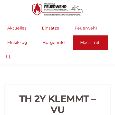
Zur
Zum
Hauptnavigation
Inhalt
springen
springen
Freiwillige
Wir
Aktuelles
Einsätze
Feuerwehr
Feuerwehr
helfen
Wenden
...
Musikzug
Bürgerinfo
Mach mit!
selbstverständlich!
Show
Search
TH 2Y KLEMMT –
VU