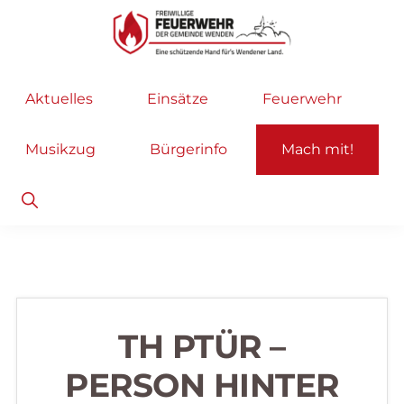
Zur
Zum
Hauptnavigation
Inhalt
springen
springen
Freiwillige
Wir
Aktuelles
Einsätze
Feuerwehr
Feuerwehr
helfen
Wenden
...
Musikzug
Bürgerinfo
Mach mit!
selbstverständlich!
Show
Search
TH PTÜR –
PERSON HINTER