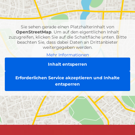
Feuerwehr-
Einheiten
Sie sehen gerade einen Platzhalterinhalt von
OpenStreetMap
. Um auf den eigentlichen Inhalt
zuzugreifen, klicken Sie auf die Schaltfläche unten. Bitte
beachten Sie, dass dabei Daten an Drittanbieter
weitergegeben werden.
Mehr Informationen
Inhalt entsperren
Erforderlichen Service akzeptieren und Inhalte
entsperren