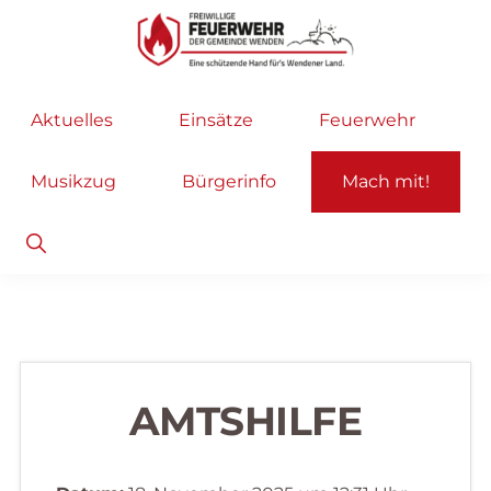
Zur
Zum
Hauptnavigation
Inhalt
springen
springen
Freiwillige
Wir
Aktuelles
Einsätze
Feuerwehr
Feuerwehr
helfen
Wenden
...
Musikzug
Bürgerinfo
Mach mit!
selbstverständlich!
Show
Search
AMTSHILFE