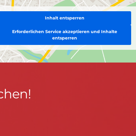
Inhalt entsperren
Erforderlichen Service akzeptieren und Inhalte
entsperren
chen!
BLEIBEN WIR IN KONTAKT!