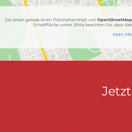
Feuerwehr-
Einheiten
Sie sehen gerade einen Platzhalterinhalt von
OpenStreetMa
Schaltfläche unten. Bitte beachten Sie, dass d
Mehr Inf
Jetzt
Jetz
Kontaktdaten
FEUERWEHR WENDEN
informieren
Hauptstraße 75 · 57482 Wenden ·
info@feuerwe
Fußzeile
&
START
KONTAKT
DATENSCHUTZ
IMPRESSU
mitmachen!
© 2026 Feuerwehr Wenden -
Gemeinde Wenden
|
Design