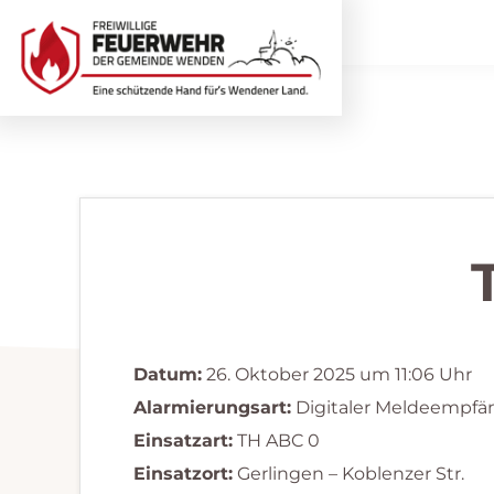
Zur
Zum
Hauptnavigation
Inhalt
springen
springen
Freiwillige
Wir
Feuerwehr
helfen
Wenden
...
selbstverständlich!
Datum:
26. Oktober 2025 um 11:06 Uhr
Alarmierungsart:
Digitaler Meldeempfä
Einsatzart:
TH ABC 0
Einsatzort:
Gerlingen – Koblenzer Str.