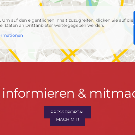
p
. Um auf den eigentlichen Inhalt zuzugreifen, klicken Sie auf die
abei Daten an Drittanbieter weitergegeben werden.
ormationen
t informieren & mitma
hrwenden.de
PRESSEPORTAL
MACH MIT!
M
, Konzept & Umsetzung:
FREY PRINT + MEDIA