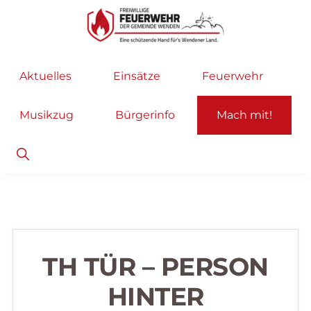
Zur
Zum
Hauptnavigation
Inhalt
springen
springen
Freiwillige
Wir
Aktuelles
Einsätze
Feuerwehr
Feuerwehr
helfen
Wenden
...
Musikzug
Bürgerinfo
Mach mit!
selbstverständlich!
Show
Search
TH TÜR – PERSON
HINTER