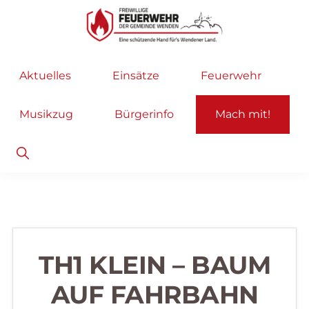
Zur
Zum
Hauptnavigation
Inhalt
springen
springen
Freiwillige
Wir
Aktuelles
Einsätze
Feuerwehr
Feuerwehr
helfen
Wenden
...
Musikzug
Bürgerinfo
Mach mit!
selbstverständlich!
Show
Search
TH1 KLEIN – BAUM
AUF FAHRBAHN