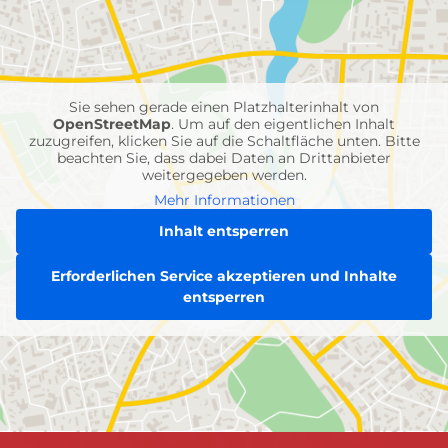
mit
Feuerwehr-
Einheiten
Sie sehen gerade einen Platzhalterinhalt von
OpenStreetMap
. Um auf den eigentlichen Inhalt
zuzugreifen, klicken Sie auf die Schaltfläche unten. Bitte
beachten Sie, dass dabei Daten an Drittanbieter
weitergegeben werden.
Mehr Informationen
Inhalt entsperren
Erforderlichen Service akzeptieren und Inhalte
entsperren