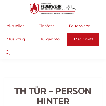
Zur
Zum
Hauptnavigation
Inhalt
springen
springen
Freiwillige
Wir
Aktuelles
Einsätze
Feuerwehr
Feuerwehr
helfen
Wenden
...
Musikzug
Bürgerinfo
Mach mit!
selbstverständlich!
Show
Search
TH TÜR – PERSON
HINTER