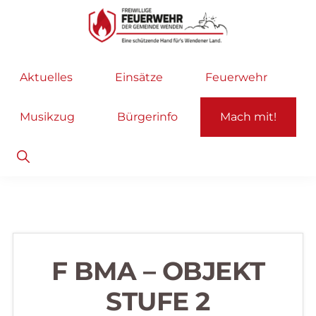
Zur
Zum
Hauptnavigation
Inhalt
springen
springen
Freiwillige
Wir
Aktuelles
Einsätze
Feuerwehr
Feuerwehr
helfen
Wenden
...
Musikzug
Bürgerinfo
Mach mit!
selbstverständlich!
Show
Search
F BMA – OBJEKT
STUFE 2