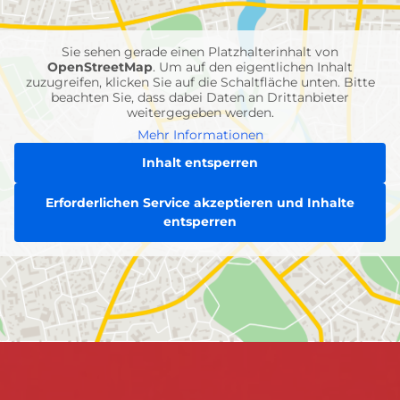
Einheiten
Sie sehen gerade einen Platzhalterinhalt von
OpenStreetMap
. Um auf den eigentlichen Inhalt
zuzugreifen, klicken Sie auf die Schaltfläche unten. Bitte
beachten Sie, dass dabei Daten an Drittanbieter
weitergegeben werden.
Mehr Informationen
Inhalt entsperren
Erforderlichen Service akzeptieren und Inhalte
entsperren