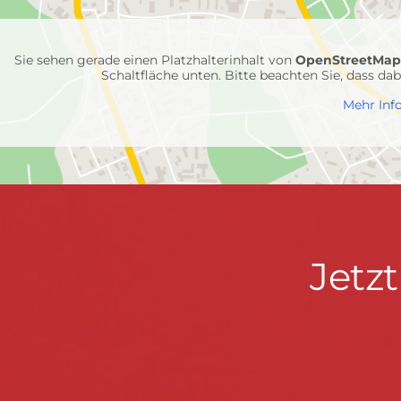
Feuerwehr-
Einheiten
Sie sehen gerade einen Platzhalterinhalt von
OpenStreetMa
Schaltfläche unten. Bitte beachten Sie, dass d
Mehr Inf
Jetzt
Jetz
Kontaktdaten
FEUERWEHR WENDEN
informieren
Hauptstraße 75 · 57482 Wenden ·
info@feuerwe
Fußzeile
&
START
KONTAKT
DATENSCHUTZ
IMPRESSU
mitmachen!
© 2026 Feuerwehr Wenden -
Gemeinde Wenden
|
Design