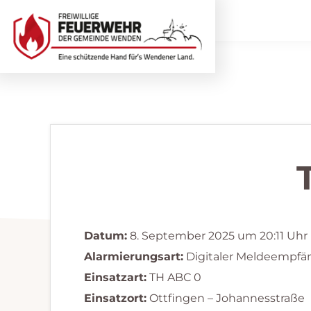
Zur
Zum
Hauptnavigation
Inhalt
springen
springen
Freiwillige
Wir
Feuerwehr
helfen
Wenden
...
selbstverständlich!
Datum:
8. September 2025 um 20:11 Uhr
Alarmierungsart:
Digitaler Meldeempfä
Einsatzart:
TH ABC 0
Einsatzort:
Ottfingen – Johannesstraße