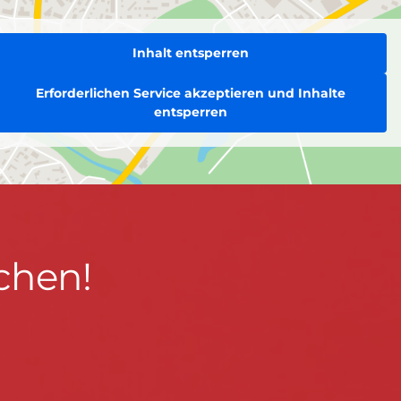
Inhalt entsperren
Erforderlichen Service akzeptieren und Inhalte
entsperren
chen!
BLEIBEN WIR IN KONTAKT!