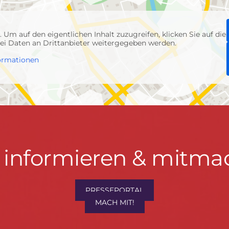
p
. Um auf den eigentlichen Inhalt zuzugreifen, klicken Sie auf die
abei Daten an Drittanbieter weitergegeben werden.
ormationen
t informieren & mitma
hrwenden.de
PRESSEPORTAL
MACH MIT!
M
, Konzept & Umsetzung:
FREY PRINT + MEDIA