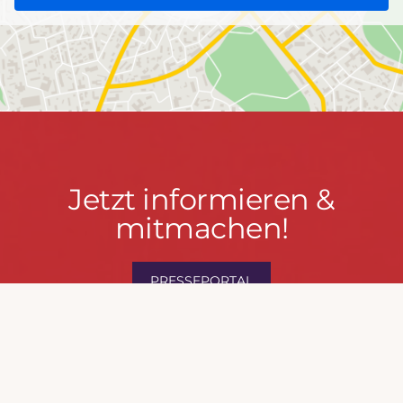
Jetzt
Jetzt informieren &
informieren
mitmachen!
&
mitmachen!
PRESSEPORTAL
MACH MIT!