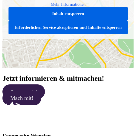
Mehr Informationen
Inhalt entsperren
Erforderlichen Service akzeptieren und Inhalte entsperren
Jetzt
Jetzt informieren & mitmachen!
informieren
Presseportal
&
Mach mit!
mitmachen!
Feuerwehr Wenden