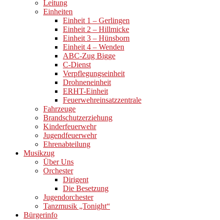
Leitung
Einheiten
Einheit 1 – Gerlingen
Einheit 2 – Hillmicke
Einheit 3 – Hünsborn
Einheit 4 – Wenden
ABC-Zug Bigge
C-Dienst
Verpflegungseinheit
Drohneneinheit
ERHT-Einheit
Feuerwehreinsatzzentrale
Fahrzeuge
Brandschutzerziehung
Kinderfeuerwehr
Jugendfeuerwehr
Ehrenabteilung
Musikzug
Über Uns
Orchester
Dirigent
Die Besetzung
Jugendorchester
Tanzmusik „Tonight“
Bürgerinfo