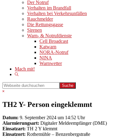
Der Notruf
Verhalten im Brandfall
Verhalten bei Verkehrsunfällen
Rauchmelder
Die Rettungsgasse
Sirenen
Warn- & Notrufdienste
Cell Broadcast
Katwarn
NORA-Notruf
NINA
Warnwetter
Mach mit!
Show
Search
Webseite
durchsuchen
Hide
Search
TH2 Y- Person eingeklemmt
Datum:
9. September 2024 um 14:52 Uhr
Alarmierungsart:
Digitaler Meldeempfänger (DME)
Einsatzart:
TH 2 Y klemmt
Einsatzort:
Rothemühle – Benzenbergstraße