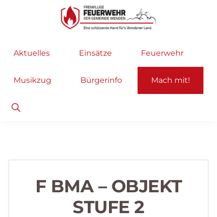
Zur
Zum
Hauptnavigation
Inhalt
springen
springen
Freiwillige
Wir
Aktuelles
Einsätze
Feuerwehr
Feuerwehr
helfen
Wenden
...
Musikzug
Bürgerinfo
Mach mit!
selbstverständlich!
Show
Search
F BMA – OBJEKT
STUFE 2