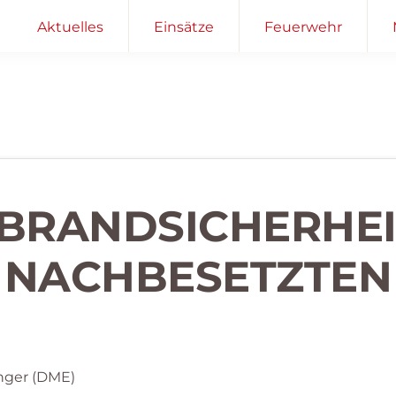
Aktuelles
Einsätze
Feuerwehr
– BRANDSICHERH
NACHBESETZTEN
nger (DME)