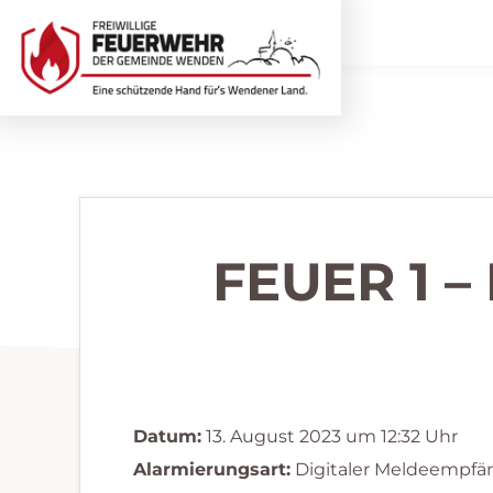
Zur
Zum
Hauptnavigation
Inhalt
springen
springen
Freiwillige
Wir
Feuerwehr
helfen
Wenden
...
selbstverständlich!
FEUER 1 
Datum:
13. August 2023 um 12:32 Uhr
Alarmierungsart:
Digitaler Meldeempfä