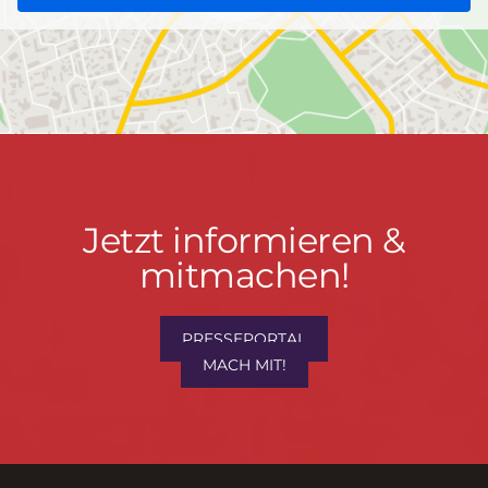
Jetzt
Jetzt informieren &
informieren
mitmachen!
&
mitmachen!
PRESSEPORTAL
MACH MIT!