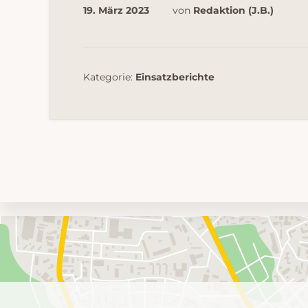
19. März 2023
von
Redaktion (J.B.)
Kategorie:
Einsatzberichte
Umgebungskarte
mit
Feuerwehr-
Einheiten