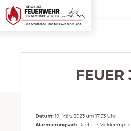
Zur
Zum
Hauptnavigation
Inhalt
springen
springen
Freiwillige
Wir
Feuerwehr
helfen
Wenden
...
selbstverständlich!
FEUER 
Datum:
19. März 2023 um 17:33 Uhr
Alarmierungsart:
Digitaler Meldeempfä