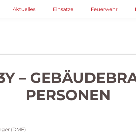
Aktuelles
Einsätze
Feuerwehr
3Y – GEBÄUDEBR
PERSONEN
nger (DME)