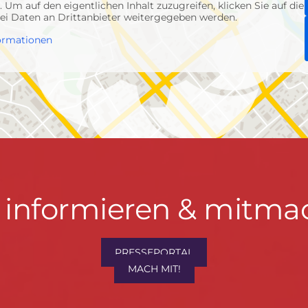
p
. Um auf den eigentlichen Inhalt zuzugreifen, klicken Sie auf die
abei Daten an Drittanbieter weitergegeben werden.
ormationen
t informieren & mitma
PRESSEPORTAL
MACH MIT!