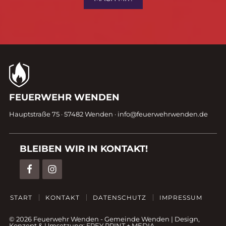
Kontaktdaten
FEUERWEHR WENDEN
Fußzeile
Hauptstraße 75 · 57482 Wenden ·
info@feuerwehrwenden.de
BLEIBEN WIR IN KONTAKT!
START
KONTAKT
DATENSCHUTZ
IMPRESSUM
© 2026 Feuerwehr Wenden -
Gemeinde Wenden
|
Design,
Konzept & Umsetzung:
FREY PRINT + MEDIA