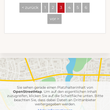
< zurück
1
2
3
4
5
6
vor >
Umgebungskarte
mit
Feuerwehr-
Einheiten
Sie sehen gerade einen Platzhalterinhalt von
OpenStreetMap
. Um auf den eigentlichen Inhalt
zuzugreifen, klicken Sie auf die Schaltfläche unten. Bitte
beachten Sie, dass dabei Daten an Drittanbieter
weitergegeben werden.