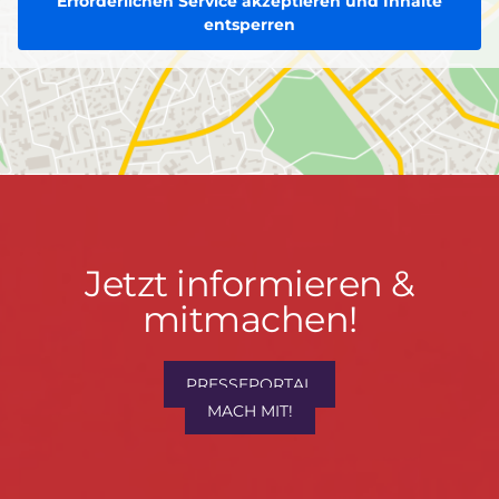
Erforderlichen Service akzeptieren und Inhalte
entsperren
Jetzt
Jetzt informieren &
informieren
mitmachen!
&
mitmachen!
PRESSEPORTAL
MACH MIT!