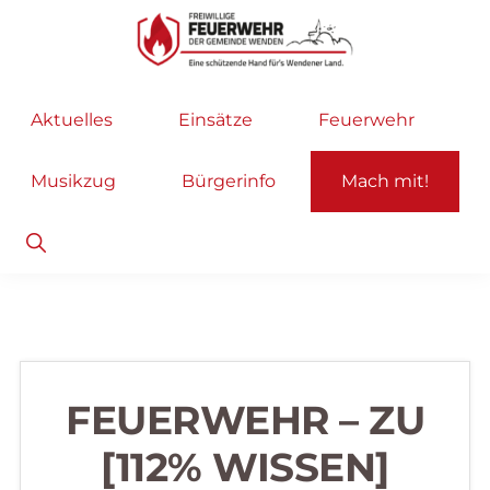
Zur
Zum
Hauptnavigation
Inhalt
springen
springen
Freiwillige
Wir
Aktuelles
Einsätze
Feuerwehr
Feuerwehr
helfen
Wenden
...
Musikzug
Bürgerinfo
Mach mit!
selbstverständlich!
Show
Search
FEUERWEHR – ZU
[112% WISSEN]