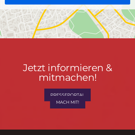
Jetzt
Jetzt informieren &
informieren
mitmachen!
&
mitmachen!
PRESSEPORTAL
MACH MIT!