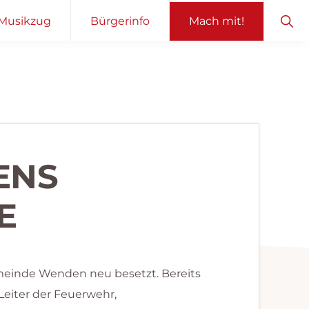
Sho
Musikzug
Bürgerinfo
Mach mit!
Sear
ENS
E
emeinde Wenden neu besetzt. Bereits
Leiter der Feuerwehr,