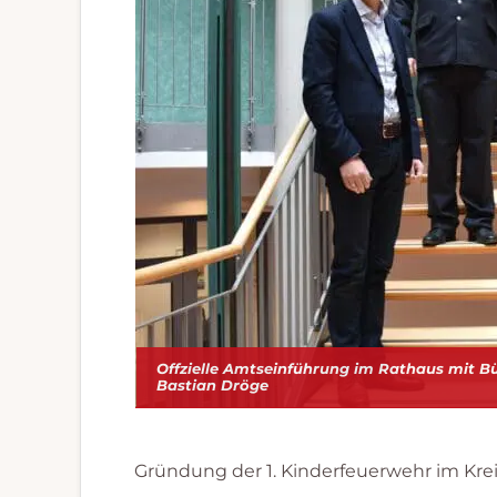
Offzielle Amtseinführung im Rathaus mit B
Bastian Dröge
Gründung der 1. Kinderfeuerwehr im Krei