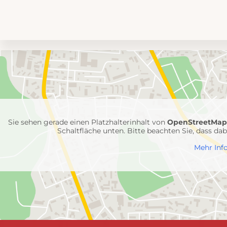
Umgebungskarte
mit
Feuerwehr-
Einheiten
Sie sehen gerade einen Platzhalterinhalt von
OpenStreetMa
Schaltfläche unten. Bitte beachten Sie, dass d
Mehr Inf