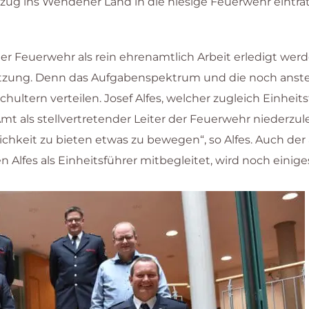
g ins Wendener Land in die hiesige Feuerwehr eintrat 
der Feuerwehr als rein ehrenamtlich Arbeit erledigt w
ützung. Denn das Aufgabenspektrum und die noch anste
ultern verteilen. Josef Alfes, welcher zugleich Einheits
t als stellvertretender Leiter der Feuerwehr niederzule
hkeit zu bieten etwas zu bewegen“, so Alfes. Auch de
lfes als Einheitsführer mitbegleitet, wird noch einiges