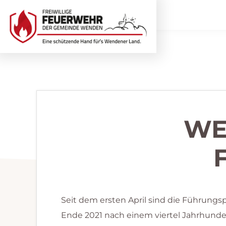
Zur
Zum
Hauptnavigation
Inhalt
springen
springen
Freiwillige
Wir
Feuerwehr
helfen
Wenden
...
selbstverständlich!
WE
Seit dem ersten April sind die Führung
Ende 2021 nach einem viertel Jahrhunder