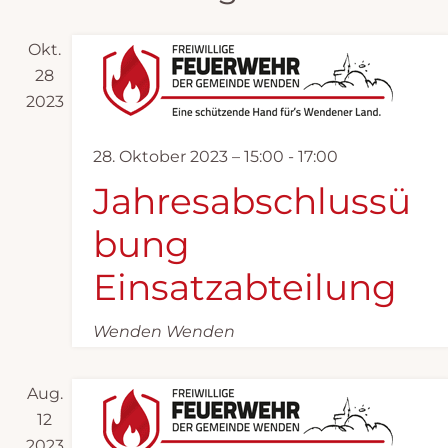
a
u
n
Okt.
m
s
28
w
t
2023
ä
a
h
l
28. Oktober 2023 – 15:00
-
17:00
l
t
Jahresabschlussü
e
u
bung
n
n
.
Einsatzabteilung
g
e
Wenden
Wenden
n
S
Aug.
u
12
2023