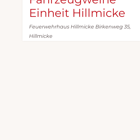
n
,
Einheit Hillmicke
N
Feuerwehrhaus Hillmicke
Birkenweg 35,
a
Hillmicke
v
i
g
a
t
i
o
n