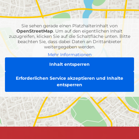
Feuerwehr-
Einheiten
Sie sehen gerade einen Platzhalterinhalt von
OpenStreetMap
. Um auf den eigentlichen Inhalt
zuzugreifen, klicken Sie auf die Schaltfläche unten. Bitte
beachten Sie, dass dabei Daten an Drittanbieter
weitergegeben werden.
Mehr Informationen
Inhalt entsperren
Erforderlichen Service akzeptieren und Inhalte
entsperren