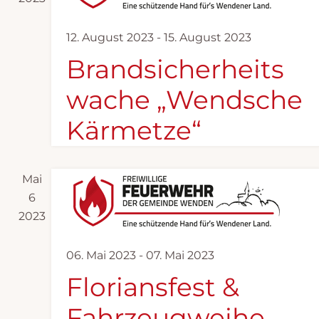
c
h
12. August 2023
-
15. August 2023
e
Brandsicherheits
u
n
wache „Wendsche
d
Kärmetze“
A
n
s
Mai
6
i
2023
c
h
06. Mai 2023
-
07. Mai 2023
t
Floriansfest &
e
Fahrzeugweihe