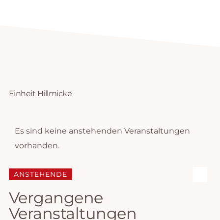
Einheit Hillmicke
Es sind keine anstehenden Veranstaltungen
vorhanden.
V
ANSTEHENDE
S
e
D
U
Vergangene
C
r
a
H
Veranstaltungen
E
t