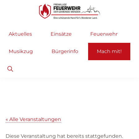
Zur
Zum
Hauptnavigation
Inhalt
springen
springen
Freiwillige
Wir
Aktuelles
Einsätze
Feuerwehr
Feuerwehr
helfen
Wenden
...
Musikzug
Bürgerinfo
Mach mit!
selbstverständlich!
Show
Search
« Alle Veranstaltungen
Diese Veranstaltung hat bereits stattgefunden.