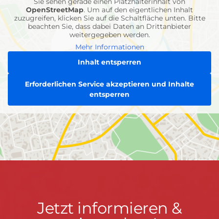
Sie sehen gerade einen Platzhalterinhalt von
OpenStreetMap
. Um auf den eigentlichen Inhalt
zuzugreifen, klicken Sie auf die Schaltfläche unten. Bitte
beachten Sie, dass dabei Daten an Drittanbieter
weitergegeben werden.
Mehr Informationen
Inhalt entsperren
Erforderlichen Service akzeptieren und Inhalte
entsperren
Jetzt
Jetzt informieren &