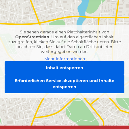
mit
Feuerwehr-
Einheiten
Sie sehen gerade einen Platzhalterinhalt von
OpenStreetMap
. Um auf den eigentlichen Inhalt
zuzugreifen, klicken Sie auf die Schaltfläche unten. Bitte
beachten Sie, dass dabei Daten an Drittanbieter
weitergegeben werden.
Mehr Informationen
Inhalt entsperren
Erforderlichen Service akzeptieren und Inhalte
entsperren