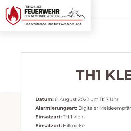
Zur
Zum
Hauptnavigation
Inhalt
springen
springen
Freiwillige
Wir
Feuerwehr
helfen
Wenden
...
selbstverständlich!
TH1 KL
Datum:
6. August 2022 um 11:17 Uhr
Alarmierungsart:
Digitaler Meldeempfä
Einsatzart:
TH 1 klein
Einsatzort:
Hillmicke