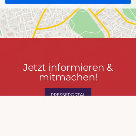
Jetzt
Jetzt informieren &
informieren
mitmachen!
&
mitmachen!
PRESSEPORTAL
MACH MIT!