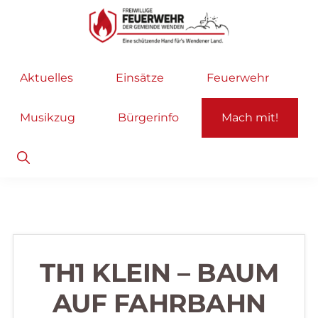
Zur
Zum
Hauptnavigation
Inhalt
springen
springen
Freiwillige
Wir
Aktuelles
Einsätze
Feuerwehr
Feuerwehr
helfen
Wenden
...
Musikzug
Bürgerinfo
Mach mit!
selbstverständlich!
Show
Search
TH1 KLEIN – BAUM
AUF FAHRBAHN