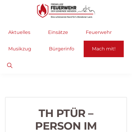
Zur
Zum
Hauptnavigation
Inhalt
springen
springen
Freiwillige
Wir
Aktuelles
Einsätze
Feuerwehr
Feuerwehr
helfen
Wenden
...
Musikzug
Bürgerinfo
Mach mit!
selbstverständlich!
Show
Search
TH PTÜR –
PERSON IM