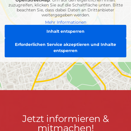
OpenStreetMap
. Um auf den eigentlichen Inhalt
zuzugreifen, klicken Sie auf die Schaltfläche unten. Bitte
beachten Sie, dass dabei Daten an Drittanbieter
weitergegeben werden.
Mehr Informationen
Inhalt entsperren
Erforderlichen Service akzeptieren und Inhalte
entsperren
Jetzt
Jetzt informieren &
informieren
mitmachen!