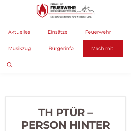
Zur
Zum
Hauptnavigation
Inhalt
springen
springen
Freiwillige
Wir
Aktuelles
Einsätze
Feuerwehr
Feuerwehr
helfen
Wenden
...
Musikzug
Bürgerinfo
Mach mit!
selbstverständlich!
Show
Search
TH PTÜR –
PERSON HINTER