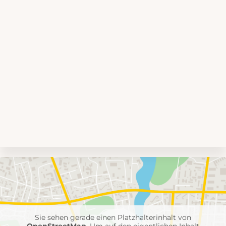
Umgebungskarte
mit
Feuerwehr-
Einheiten
Sie sehen gerade einen Platzhalterinhalt von