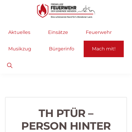
Zur
Zum
Hauptnavigation
Inhalt
springen
springen
Freiwillige
Wir
Aktuelles
Einsätze
Feuerwehr
Feuerwehr
helfen
Wenden
...
Musikzug
Bürgerinfo
Mach mit!
selbstverständlich!
Show
Search
TH PTÜR –
PERSON HINTER