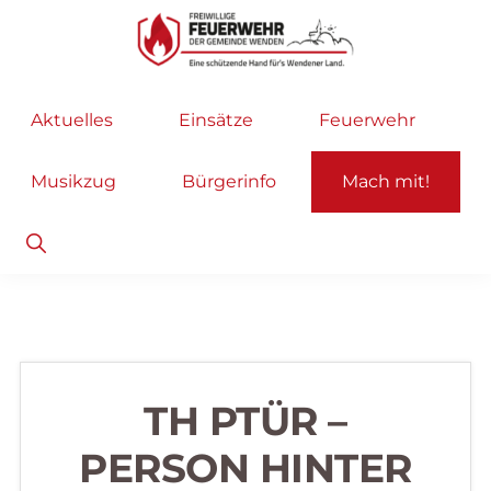
Zur
Zum
Hauptnavigation
Inhalt
springen
springen
Freiwillige
Wir
Aktuelles
Einsätze
Feuerwehr
Feuerwehr
helfen
Wenden
...
Musikzug
Bürgerinfo
Mach mit!
selbstverständlich!
Show
Search
TH PTÜR –
PERSON HINTER