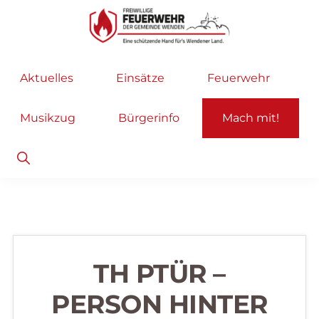
Zur
Zum
Hauptnavigation
Inhalt
springen
springen
Freiwillige
Wir
Aktuelles
Einsätze
Feuerwehr
Feuerwehr
helfen
Wenden
...
Musikzug
Bürgerinfo
Mach mit!
selbstverständlich!
Show
Search
TH PTÜR –
PERSON HINTER