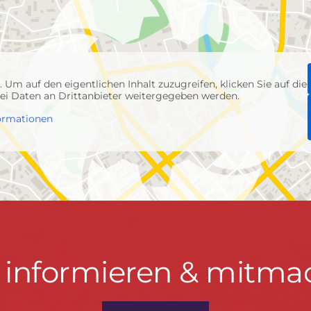
p
. Um auf den eigentlichen Inhalt zuzugreifen, klicken Sie auf die
abei Daten an Drittanbieter weitergegeben werden.
ormationen
t informieren & mitma
hrwenden.de