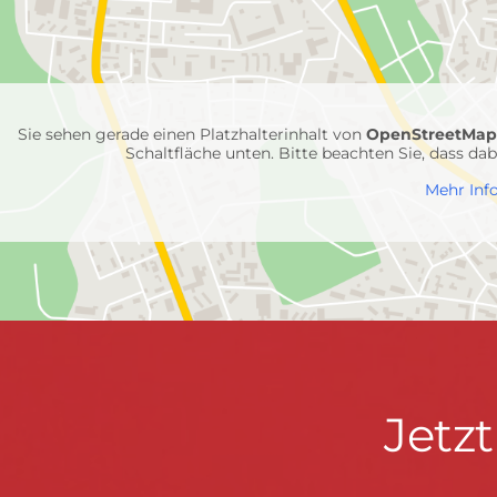
mit
Feuerwehr-
Einheiten
Sie sehen gerade einen Platzhalterinhalt von
OpenStreetMa
Schaltfläche unten. Bitte beachten Sie, dass d
Mehr Inf
Jetzt
Jetz
Kontaktdaten
FEUERWEHR WENDEN
informieren
Hauptstraße 75 · 57482 Wenden ·
info@feuerwe
Fußzeile