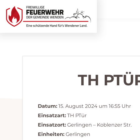
Zur
Zum
Hauptnavigation
Inhalt
springen
springen
Freiwillige
Wir
Feuerwehr
helfen
Wenden
...
selbstverständlich!
TH PTÜ
Datum:
15. August 2024 um 16:55 Uhr
Einsatzart:
TH PTür
Einsatzort:
Gerlingen – Koblenzer Str.
Einheiten:
Gerlingen