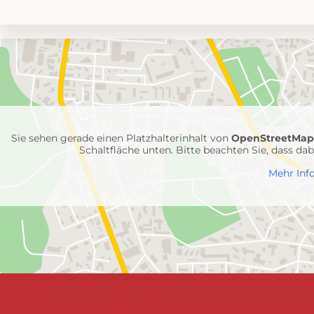
Umgebungskarte
mit
Feuerwehr-
Einheiten
Sie sehen gerade einen Platzhalterinhalt von
OpenStreetMa
Schaltfläche unten. Bitte beachten Sie, dass d
Mehr Inf