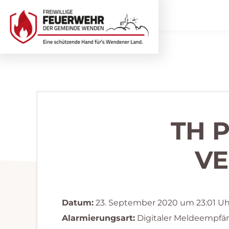
Zur
Zum
Hauptnavigation
Inhalt
springen
springen
Freiwillige
Wir
Feuerwehr
helfen
Wenden
...
selbstverständlich!
TH 
VE
Datum:
23. September 2020 um 23:01 Uh
Alarmierungsart:
Digitaler Meldeempfä