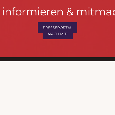
t informieren & mitma
hrwenden.de
PRESSEPORTAL
MACH MIT!
M
, Konzept & Umsetzung:
FREY PRINT + MEDIA