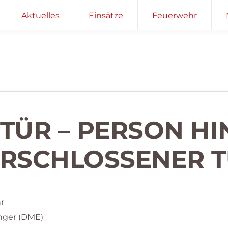
Aktuelles
Einsätze
Feuerwehr
PTÜR – PERSON HI
RSCHLOSSENER 
r
nger (DME)