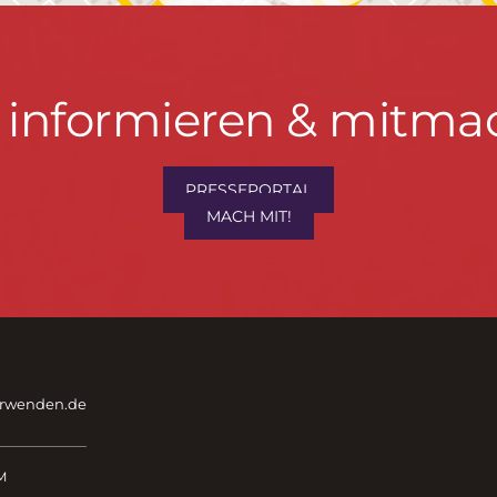
t informieren & mitma
PRESSEPORTAL
MACH MIT!
hrwenden.de
M