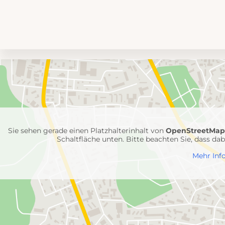
Umgebungskarte
mit
Feuerwehr-
Einheiten
Sie sehen gerade einen Platzhalterinhalt von
OpenStreetMa
Schaltfläche unten. Bitte beachten Sie, dass d
Mehr Inf