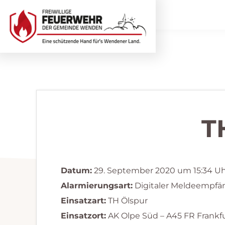
Zur
Zum
Hauptnavigation
Inhalt
springen
springen
Freiwillige
Wir
Feuerwehr
helfen
Wenden
...
selbstverständlich!
T
Datum:
29. September 2020 um 15:34 U
Alarmierungsart:
Digitaler Meldeempfä
Einsatzart:
TH Ölspur
Einsatzort:
AK Olpe Süd – A45 FR Frankf