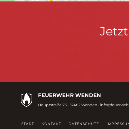
Jetzt
Jetz
informieren
&
mitmachen!
Kontaktdaten
FEUERWEHR WENDEN
Hauptstraße 75 · 57482 Wenden ·
info@feuerwe
Fußzeile
START
KONTAKT
DATENSCHUTZ
IMPRESSU