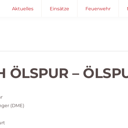
Aktuelles
Einsätze
Feuerwehr
H ÖLSPUR – ÖLSP
hr
nger (DME)
urt